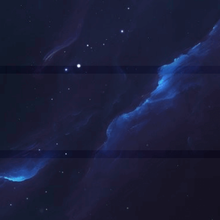
01-30]
联商共赢！碧迪医疗与鹭燕医药携手推进合作新篇章
01-10]
校企协同育英才|福建卫生职业技术学院赴鹭燕医药开展访企拓岗..
01-02]
喜迁新址 再启新程 | 鹭燕中医药产业园暨亳州市中药饮片厂..
09-22]
关于公布2015年福建省医疗机构新一轮药品集中采购目录的通知
12-22]
关于公布福建省2014年省属医疗机构药品集中采购文件的公告
09-30]
关于印发福建省2014年医疗机构药品集中采购实施方案的通知
09-30]
关于发布福建省2014年医疗机构药品集中采购采购目录的通知
09-30]
关于福建省2014年医疗机构药品集中采购生产企业申报的通知
rights reserved.
网站