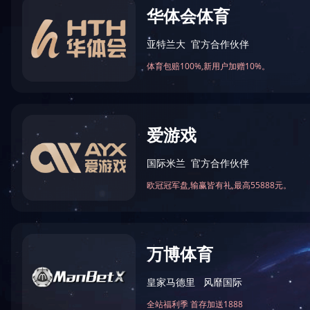
[2026-
[2026-
[2026-
[2015-
用 户：
[2014-
密 码：
记住用户名
SSL安全登录
[2014-
[2014-
[2014-
Copyright © aksioprepeiakantoxh.com All 
免责声明
Powered by 华体会hth·(体育)(中国)官方