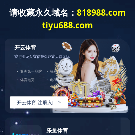
hth体育网
主 页
华体会hth·(体育)(中国)官方网站
hth体育网
[2026-03-27]
春满鹭岛 暖心护航 | 以
[2026-03-24]
连续六年 | 鹭燕零售获
[2026-03-10]
鹭燕医药与意大利Sutter集