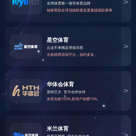
[2026-01-30]
联商共赢！碧迪医疗与鹭
[2026-01-10]
校企协同育英才|福建卫生
[2026-01-02]
喜迁新址 再启新程 | 鹭
[2015-09-22]
关于公布2015年福建省
用 户：
[2014-12-22]
关于公布福建省2014年
密 码：
记住用户名
SSL安全登录
[2014-09-30]
关于印发福建省2014年
[2014-09-30]
关于发布福建省2014年
[2014-09-30]
关于福建省2014年医疗
Copyright © aksioprepeiakantoxh.com All rights reserved.
免责声明
Powered by 华体会hth·(体育)(中国)官方网站