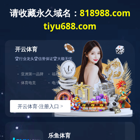
hth体育网
主 页
华体会hth·(体育)(中国)官方网站
hth体育网
[2026-03-27]
春满鹭岛 暖心护航 | 以
[2026-03-24]
连续六年 | 鹭燕零售获
[2026-03-10]
鹭燕医药与意大利Sutter集