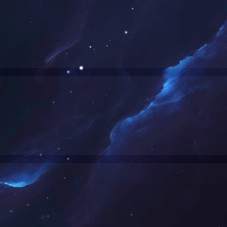
01-30]
联商共赢！碧迪医疗与鹭燕医药携手推进合作新篇章
01-10]
校企协同育英才|福建卫生职业技术学院赴鹭燕医药开展访企拓岗..
01-02]
喜迁新址 再启新程 | 鹭燕中医药产业园暨亳州市中药饮片厂..
09-22]
关于公布2015年福建省医疗机构新一轮药品集中采购目录的通知
12-22]
关于公布福建省2014年省属医疗机构药品集中采购文件的公告
09-30]
关于印发福建省2014年医疗机构药品集中采购实施方案的通知
09-30]
关于发布福建省2014年医疗机构药品集中采购采购目录的通知
09-30]
关于福建省2014年医疗机构药品集中采购生产企业申报的通知
rights reserved.
网站