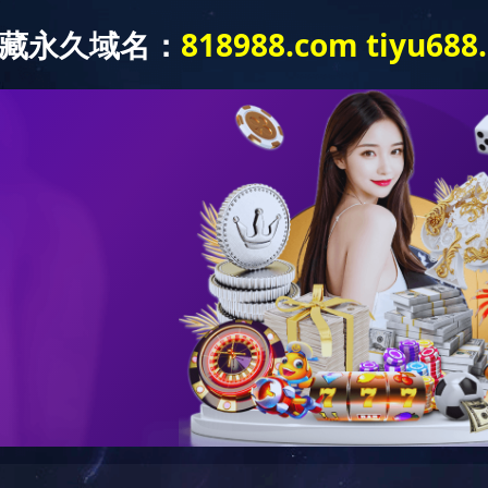
中国)官方网站
hth体育网
投资者关系
招标专栏
人才中
03-27]
春满鹭岛 暖心护航 | 以医保速度，铸企业底气
03-24]
连续六年 | 鹭燕零售获评中国药店价值榜百强
03-10]
鹭燕医药与意大利Sutter集团达成战略合作 斩获Neut..