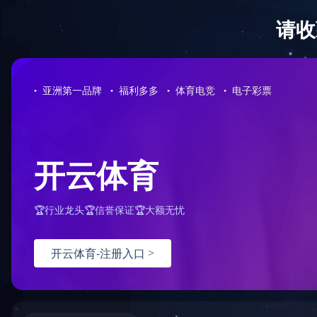
hth体育网
主 页
华体会hth·(体育)(
[2026-
[2026-
[2026-