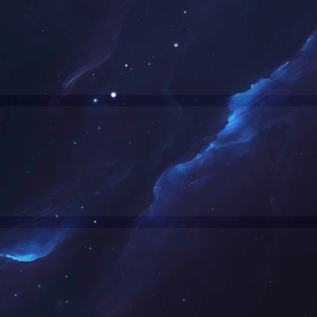
01-30]
联商共赢！碧迪医疗与鹭燕医药携手推进合作新篇章
01-10]
校企协同育英才|福建卫生职业技术学院赴鹭燕医药开展访企拓岗..
01-02]
喜迁新址 再启新程 | 鹭燕中医药产业园暨亳州市中药饮片厂..
09-22]
关于公布2015年福建省医疗机构新一轮药品集中采购目录的通知
12-22]
关于公布福建省2014年省属医疗机构药品集中采购文件的公告
09-30]
关于印发福建省2014年医疗机构药品集中采购实施方案的通知
09-30]
关于发布福建省2014年医疗机构药品集中采购采购目录的通知
09-30]
关于福建省2014年医疗机构药品集中采购生产企业申报的通知
rights reserved.
网站