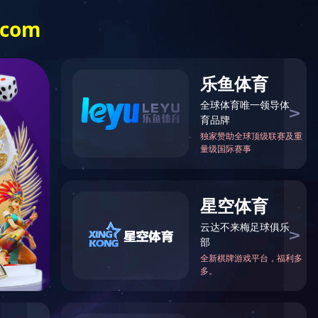
首 页
|
鹭燕(福建)集团
心
华体会hth·(体育)(中国)官方网站
用 户：
密 码：
区 域：